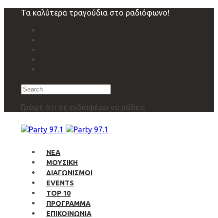
Skip
Skip
Τα καλύτερα τραγούδια στο ραδιόφωνο!
links
to
primary
navigation
Skip
to
content
Search
Γράψε ότι σε ενδιαφέρει να μάθεις
ΝΕΑ
ΜΟΥΣΙΚΗ
ΔΙΑΓΩΝΙΣΜΟΙ
EVENTS
TOP 10
ΠΡΟΓΡΑΜΜΑ
ΕΠΙΚΟΙΝΩΝΙΑ