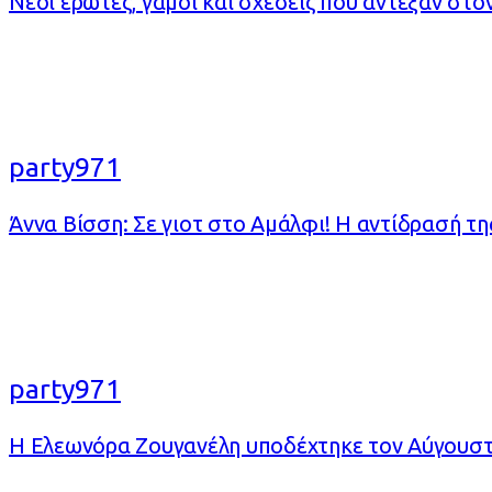
Νέοι έρωτες, γάμοι και σχέσεις που άντεξαν στο
party971
Άννα Βίσση: Σε γιοτ στο Αμάλφι! Η αντίδρασή τη
party971
Η Ελεωνόρα Ζουγανέλη υποδέχτηκε τον Αύγουστο