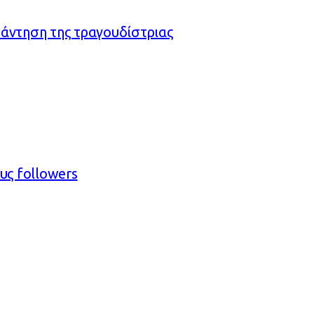
πάντηση της τραγουδίστριας
υς followers