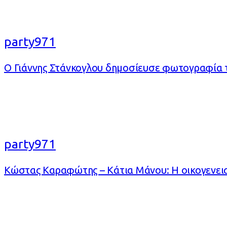
party971
Ο Γιάννης Στάνκογλου δημοσίευσε φωτογραφία τ
party971
Κώστας Καραφώτης – Κάτια Μάνου: Η οικογενεια