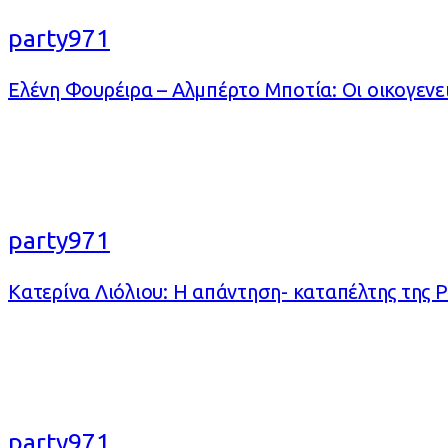
party971
Ελένη Φουρέιρα – Αλμπέρτο Μποτία: Οι οικογενει
party971
Κατερίνα Λιόλιου: Η απάντηση- καταπέλτης της P
party971