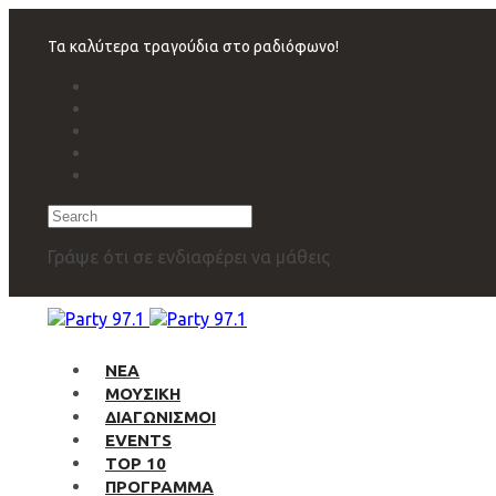
Skip
Skip
links
to
Τα καλύτερα τραγούδια στο ραδιόφωνο!
primary
navigation
Skip
to
content
Search
Γράψε ότι σε ενδιαφέρει να μάθεις
ΝΕΑ
ΜΟΥΣΙΚΗ
ΔΙΑΓΩΝΙΣΜΟΙ
EVENTS
TOP 10
ΠΡΟΓΡΑΜΜΑ