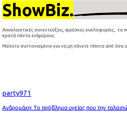
ShowBiz.
Αποκλειστικές συνεντεύξεις, φρέσκες κυκλοφορίες, τα π
κρατά πάντα ενήμερους.
Μείνετε συντονισμένοι για να μη χάνετε τίποτα από όσα
party971
Ανδρομάχη: Το πρόβλημα υγείας που την ταλαιπώ