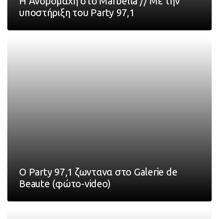
Η Ανδρομάχη στο Marbella // Με την
υποστήριξη του Party 97,1
Ο Party 97,1 ζωντανα στο Galerie de
Beaute (φώτο-video)