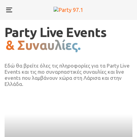
Skip
Skip
links
to
Toggle
primary
navigation
navigation
Skip
Party Live Events
to
content
& Συναυλίες.
Εδώ θα βρείτε όλες τις πληροφορίες για τα Party Live
Events και τις πιο συναρπαστικές συναυλίες και live
events που λαμβάνουν χώρα στη Λάρισα και στην
Ελλάδα.