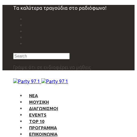
Skip
Skip
Τα καλύτερα τραγούδια στο ραδιόφωνο!
links
to
primary
navigation
Skip
to
content
Search
Γράψε ότι σε ενδιαφέρει να μάθεις
ΝΕΑ
ΜΟΥΣΙΚΗ
ΔΙΑΓΩΝΙΣΜΟΙ
EVENTS
TOP 10
ΠΡΟΓΡΑΜΜΑ
ΕΠΙΚΟΙΝΩΝΙΑ