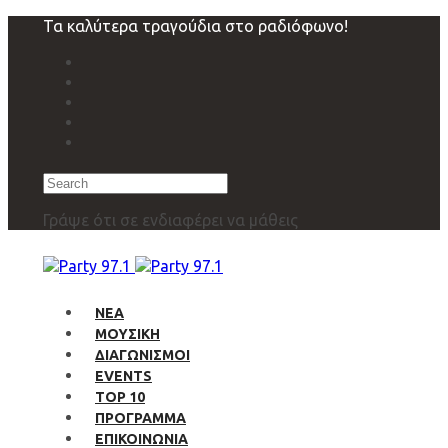
Skip
Skip
Τα καλύτερα τραγούδια στο ραδιόφωνο!
links
to
primary
navigation
Skip
to
content
Search
Γράψε ότι σε ενδιαφέρει να μάθεις
ΝΕΑ
ΜΟΥΣΙΚΗ
ΔΙΑΓΩΝΙΣΜΟΙ
EVENTS
TOP 10
ΠΡΟΓΡΑΜΜΑ
ΕΠΙΚΟΙΝΩΝΙΑ