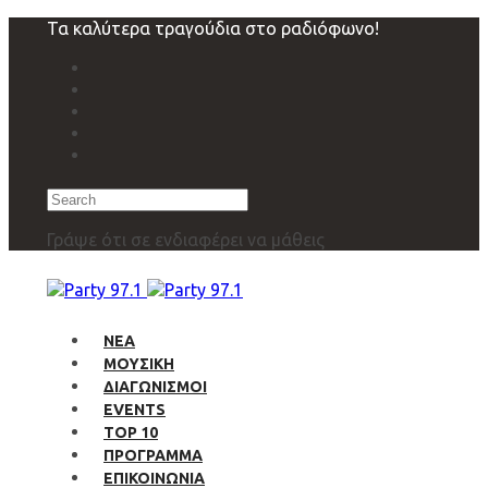
Skip
Skip
Τα καλύτερα τραγούδια στο ραδιόφωνο!
links
to
primary
navigation
Skip
to
content
Search
Γράψε ότι σε ενδιαφέρει να μάθεις
ΝΕΑ
ΜΟΥΣΙΚΗ
ΔΙΑΓΩΝΙΣΜΟΙ
EVENTS
TOP 10
ΠΡΟΓΡΑΜΜΑ
ΕΠΙΚΟΙΝΩΝΙΑ