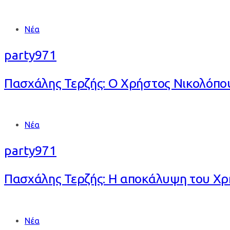
Tags
Νέα
party971
Πασχάλης Τερζής: O Χρήστος Νικολόπο
Tags
Νέα
party971
Πασχάλης Τερζής: Η αποκάλυψη του Χρή
Tags
Νέα