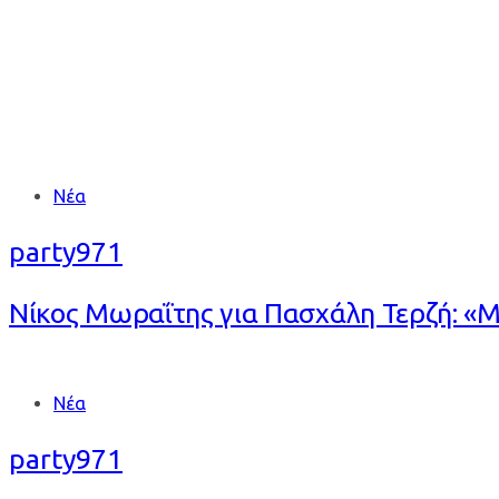
Tags
Νέα
party971
Νίκος Μωραΐτης για Πασχάλη Τερζή: «Μα
Tags
Νέα
party971