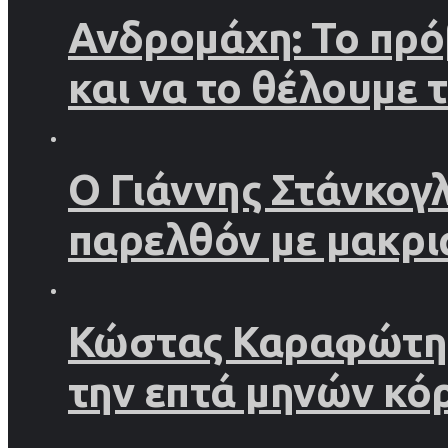
Ανδρομάχη: Το πρό
και να το θέλουμε 
Ο Γιάννης Στάνκογ
παρελθόν με μακρι
Κώστας Καραφώτης 
την επτά μηνών κό