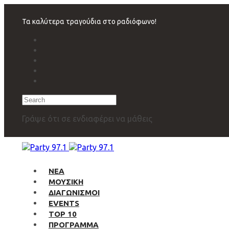
Skip
Skip
links
to
Τα καλύτερα τραγούδια στο ραδιόφωνο!
primary
navigation
Skip
to
content
Search
Γράψε ότι σε ενδιαφέρει να μάθεις
ΝΕΑ
ΜΟΥΣΙΚΗ
ΔΙΑΓΩΝΙΣΜΟΙ
EVENTS
TOP 10
ΠΡΟΓΡΑΜΜΑ