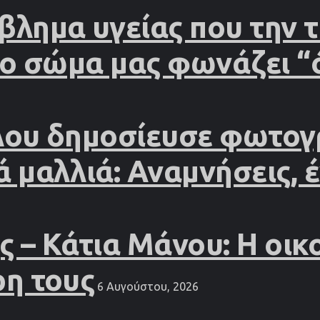
βλημα υγείας που την
το σώμα μας φωνάζει “
λου δημοσίευσε φωτογ
ά μαλλιά: Αναμνήσεις, 
– Κάτια Μάνου: Η οικο
ρη τους
6 Αυγούστου, 2026