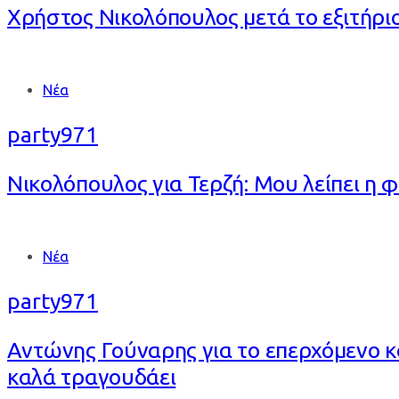
Χρήστος Νικολόπουλος μετά το εξιτήριο
Tags
Νέα
party971
Νικολόπουλος για Τερζή: Μου λείπει η
Tags
Νέα
party971
Αντώνης Γούναρης για το επερχόμενο κ
καλά τραγουδάει