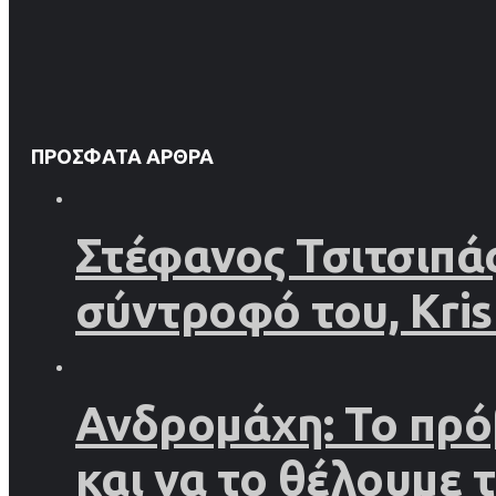
ΠΡΌΣΦΑΤΑ ΆΡΘΡΑ
Στέφανος Τσιτσιπάς
σύντροφό του, Kri
Ανδρομάχη: Το πρό
και να το θέλουμε 