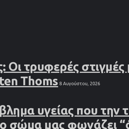
: Οι τρυφερές στιγμές
sten Thoms
8 Αυγούστου, 2026
βλημα υγείας που την
το σώμα μας φωνάζει “