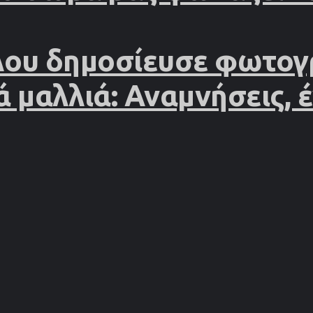
λου δημοσίευσε φωτογ
ά μαλλιά: Αναμνήσεις, 