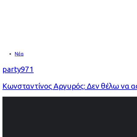
Tags
Νέα
party971
Κωνσταντίνος Αργυρός: Δεν θέλω να ασ