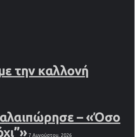
 με την καλλονή
 ταλαιπώρησε – «Όσο
όχι”»
7 Αυγούστου, 2026