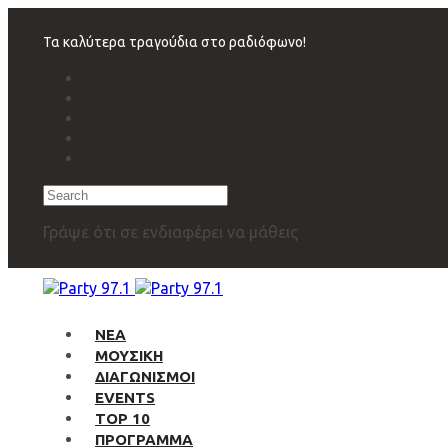
Skip
Skip
links
to
Τα καλύτερα τραγούδια στο ραδιόφωνο!
primary
navigation
Skip
to
content
Search
Γράψε ότι σε ενδιαφέρει να μάθεις
ΝΕΑ
ΜΟΥΣΙΚΗ
ΔΙΑΓΩΝΙΣΜΟΙ
EVENTS
TOP 10
ΠΡΟΓΡΑΜΜΑ