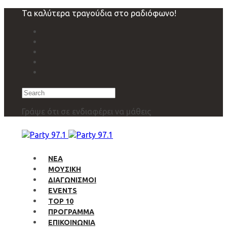
Skip
Skip
Τα καλύτερα τραγούδια στο ραδιόφωνο!
links
to
primary
navigation
Skip
to
content
Search
Γράψε ότι σε ενδιαφέρει να μάθεις
ΝΕΑ
ΜΟΥΣΙΚΗ
ΔΙΑΓΩΝΙΣΜΟΙ
EVENTS
TOP 10
ΠΡΟΓΡΑΜΜΑ
ΕΠΙΚΟΙΝΩΝΙΑ