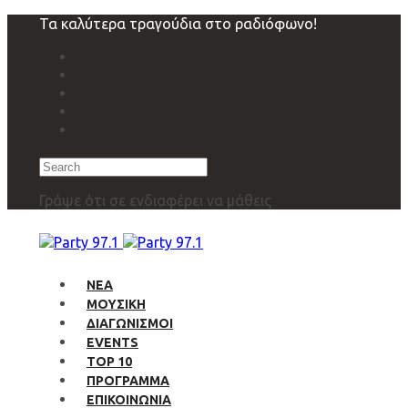
Skip
Skip
Τα καλύτερα τραγούδια στο ραδιόφωνο!
links
to
primary
navigation
Skip
to
content
Search
Γράψε ότι σε ενδιαφέρει να μάθεις
ΝΕΑ
ΜΟΥΣΙΚΗ
ΔΙΑΓΩΝΙΣΜΟΙ
EVENTS
TOP 10
ΠΡΟΓΡΑΜΜΑ
ΕΠΙΚΟΙΝΩΝΙΑ