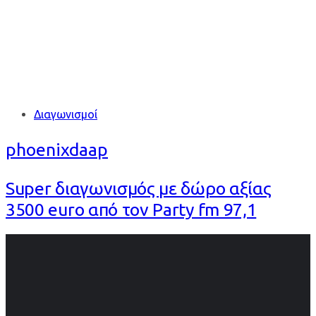
Tags
Διαγωνισμοί
phoenixdaap
Super διαγωνισμός με δώρο αξίας
3500 euro από τον Party fm 97,1