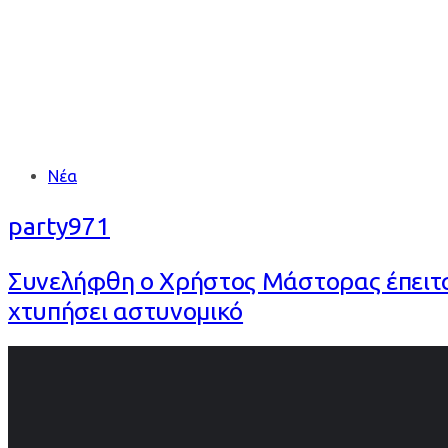
Tags
Νέα
party971
Συνελήφθη ο Χρήστος Μάστορας έπειτα
χτυπήσει αστυνομικό