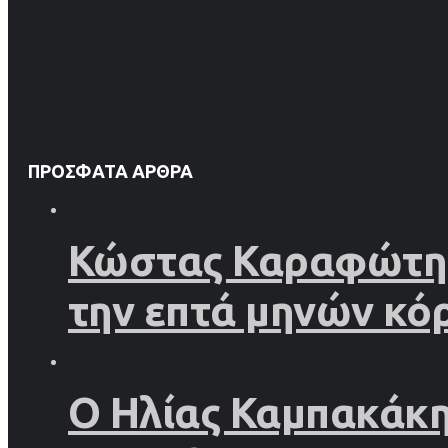
ΠΡΌΣΦΑΤΑ ΆΡΘΡΑ
Κώστας Καραφώτης 
την επτά μηνών κό
Ο Ηλίας Καμπακάκης