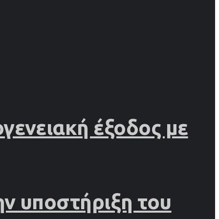
γενειακή έξοδος με
ην υποστήριξη του