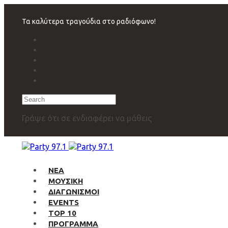
Skip
Skip
links
to
Τα καλύτερα τραγούδια στο ραδιόφωνο!
primary
navigation
Skip
to
content
Search
Γράψε ότι σε ενδιαφέρει να μάθεις
ΝΕΑ
ΜΟΥΣΙΚΗ
ΔΙΑΓΩΝΙΣΜΟΙ
EVENTS
TOP 10
ΠΡΟΓΡΑΜΜΑ