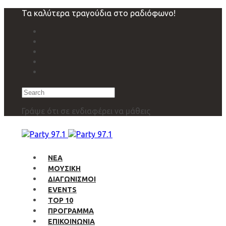
Skip
Skip
Τα καλύτερα τραγούδια στο ραδιόφωνο!
links
to
primary
navigation
Skip
to
content
Search
Γράψε ότι σε ενδιαφέρει να μάθεις
ΝΕΑ
ΜΟΥΣΙΚΗ
ΔΙΑΓΩΝΙΣΜΟΙ
EVENTS
TOP 10
ΠΡΟΓΡΑΜΜΑ
ΕΠΙΚΟΙΝΩΝΙΑ