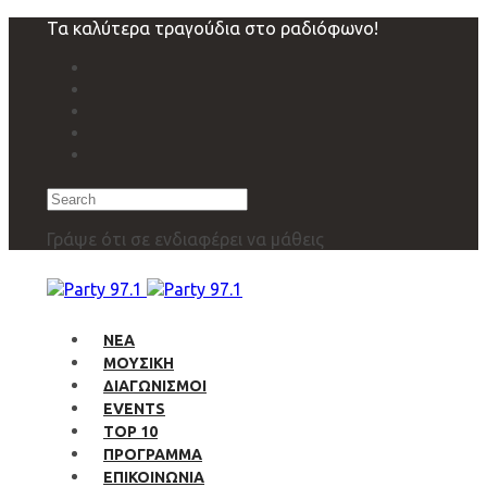
Skip
Skip
Τα καλύτερα τραγούδια στο ραδιόφωνο!
links
to
primary
navigation
Skip
to
content
Search
Γράψε ότι σε ενδιαφέρει να μάθεις
ΝΕΑ
ΜΟΥΣΙΚΗ
ΔΙΑΓΩΝΙΣΜΟΙ
EVENTS
TOP 10
ΠΡΟΓΡΑΜΜΑ
ΕΠΙΚΟΙΝΩΝΙΑ