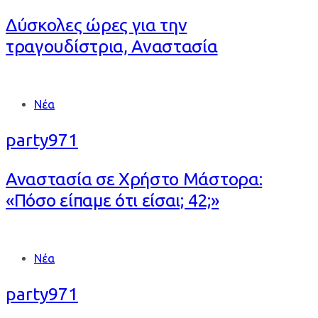
Δύσκολες ώρες για την
τραγουδίστρια, Αναστασία
Tags
Νέα
party971
Αναστασία σε Χρήστο Μάστορα:
«Πόσο είπαμε ότι είσαι; 42;»
Tags
Νέα
party971