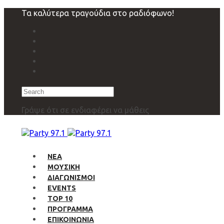
Skip
Skip
Τα καλύτερα τραγούδια στο ραδιόφωνο!
links
to
primary
navigation
Skip
to
content
Search
Γράψε ότι σε ενδιαφέρει να μάθεις
ΝΕΑ
ΜΟΥΣΙΚΗ
ΔΙΑΓΩΝΙΣΜΟΙ
EVENTS
TOP 10
ΠΡΟΓΡΑΜΜΑ
ΕΠΙΚΟΙΝΩΝΙΑ