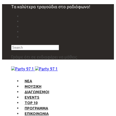
Skip
Skip
Τα καλύτερα τραγούδια στο ραδιόφωνο!
links
to
primary
navigation
Skip
to
content
Search
Γράψε ότι σε ενδιαφέρει να μάθεις
ΝΕΑ
ΜΟΥΣΙΚΗ
ΔΙΑΓΩΝΙΣΜΟΙ
EVENTS
TOP 10
ΠΡΟΓΡΑΜΜΑ
ΕΠΙΚΟΙΝΩΝΙΑ