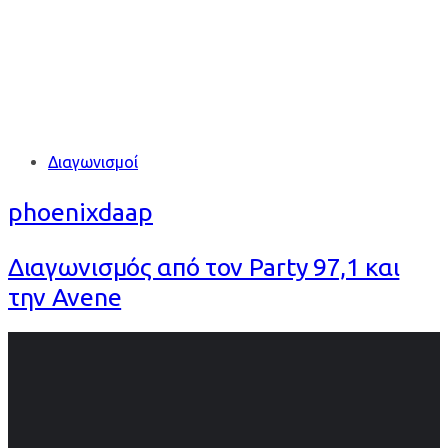
Tags
Διαγωνισμοί
phoenixdaap
Διαγωνισμός από τον Party 97,1 και
την Avene