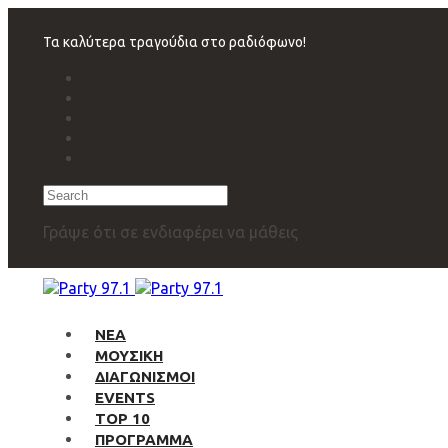
Skip
Skip
links
to
Τα καλύτερα τραγούδια στο ραδιόφωνο!
primary
navigation
Skip
to
content
Search
Γράψε ότι σε ενδιαφέρει να μάθεις
ΝΕΑ
ΜΟΥΣΙΚΗ
ΔΙΑΓΩΝΙΣΜΟΙ
EVENTS
TOP 10
ΠΡΟΓΡΑΜΜΑ