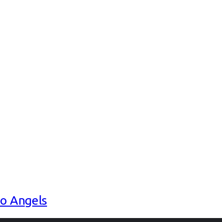
ο Angels