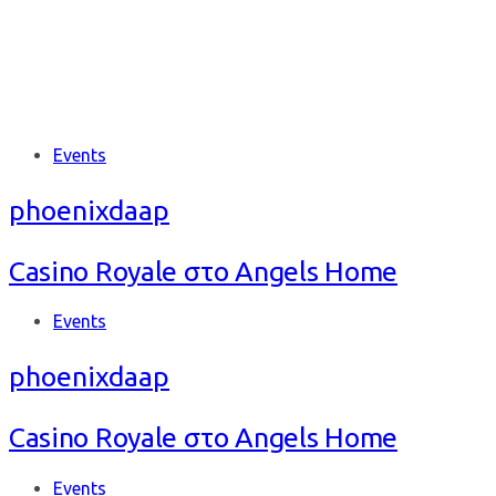
Tags
Events
phoenixdaap
Casino Royale στο Angels Home
Tags
Events
phoenixdaap
Casino Royale στο Angels Home
Tags
Events