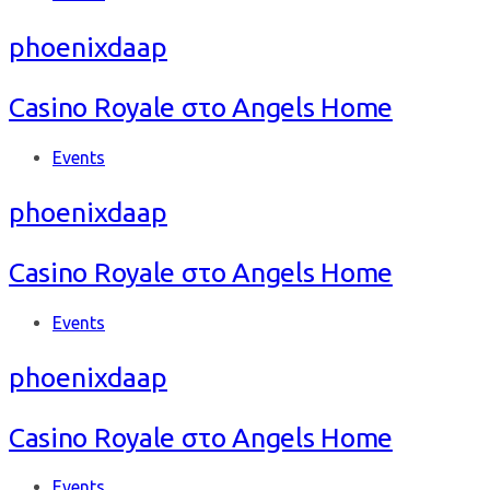
phoenixdaap
Casino Royale στο Angels Home
Tags
Events
phoenixdaap
Casino Royale στο Angels Home
Tags
Events
phoenixdaap
Casino Royale στο Angels Home
Tags
Events