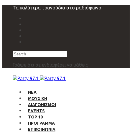
Skip
Skip
Τα καλύτερα τραγούδια στο ραδιόφωνο!
links
to
primary
navigation
Skip
to
content
Search
Γράψε ότι σε ενδιαφέρει να μάθεις
ΝΕΑ
ΜΟΥΣΙΚΗ
ΔΙΑΓΩΝΙΣΜΟΙ
EVENTS
TOP 10
ΠΡΟΓΡΑΜΜΑ
ΕΠΙΚΟΙΝΩΝΙΑ