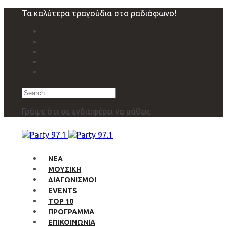
Skip
Skip
Τα καλύτερα τραγούδια στο ραδιόφωνο!
links
to
primary
navigation
Skip
to
content
Search
Γράψε ότι σε ενδιαφέρει να μάθεις
ΝΕΑ
ΜΟΥΣΙΚΗ
ΔΙΑΓΩΝΙΣΜΟΙ
EVENTS
TOP 10
ΠΡΟΓΡΑΜΜΑ
ΕΠΙΚΟΙΝΩΝΙΑ