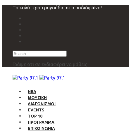
Skip
Skip
Τα καλύτερα τραγούδια στο ραδιόφωνο!
links
to
primary
navigation
Skip
to
content
Search
Γράψε ότι σε ενδιαφέρει να μάθεις
ΝΕΑ
ΜΟΥΣΙΚΗ
ΔΙΑΓΩΝΙΣΜΟΙ
EVENTS
TOP 10
ΠΡΟΓΡΑΜΜΑ
ΕΠΙΚΟΙΝΩΝΙΑ