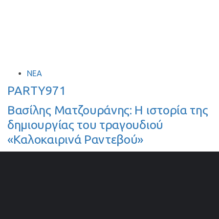
ΣΥΝΟΙΚΙΕΣ
TAGS
ΝΈΑ
PARTY971
Βασίλης Ματζουράνης: Η ιστορία της
δημιουργίας του τραγουδιού
«Καλοκαιρινά Ραντεβού»