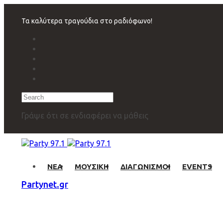
Skip
Skip
links
to
Τα καλύτερα τραγούδια στο ραδιόφωνο!
primary
navigation
Skip
to
content
Search
Γράψε ότι σε ενδιαφέρει να μάθεις
ΝΕΑ
ΜΟΥΣΙΚΗ
ΔΙΑΓΩΝΙΣΜΟΙ
EVENTS
Partynet.gr