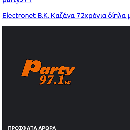
Electronet Β.Κ. Καζάνα 72χρόνια δίπλα
ΠΡΌΣΦΑΤΑ ΆΡΘΡΑ