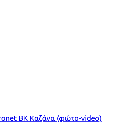
T ΒΚ ΚΑΖΑΝΑ
ctronet ΒΚ Καζάνα (φώτο-video)