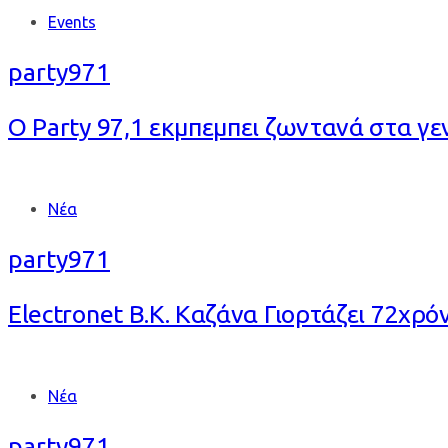
Tags
Events
party971
Ο Party 97,1 εκμπεμπει ζωντανά στα γε
Tags
Νέα
party971
Electronet Β.Κ. Καζάνα Γιορτάζει 72χρόν
Tags
Νέα
party971