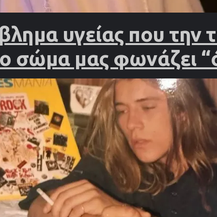
βλημα υγείας που την
το σώμα μας φωνάζει “