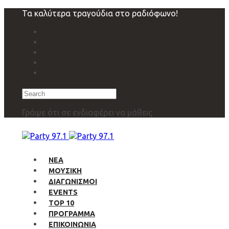
Skip
Skip
Τα καλύτερα τραγούδια στο ραδιόφωνο!
links
to
primary
navigation
Skip
to
content
Search
Γράψε ότι σε ενδιαφέρει να μάθεις
ΝΕΑ
ΜΟΥΣΙΚΗ
ΔΙΑΓΩΝΙΣΜΟΙ
EVENTS
TOP 10
ΠΡΟΓΡΑΜΜΑ
ΕΠΙΚΟΙΝΩΝΙΑ