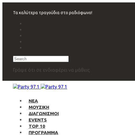
Skip
Skip
links
to
Τα καλύτερα τραγούδια στο ραδιόφωνο!
primary
navigation
Skip
to
content
Search
Γράψε ότι σε ενδιαφέρει να μάθεις
ΝΕΑ
ΜΟΥΣΙΚΗ
ΔΙΑΓΩΝΙΣΜΟΙ
EVENTS
TOP 10
ΠΡΟΓΡΑΜΜΑ