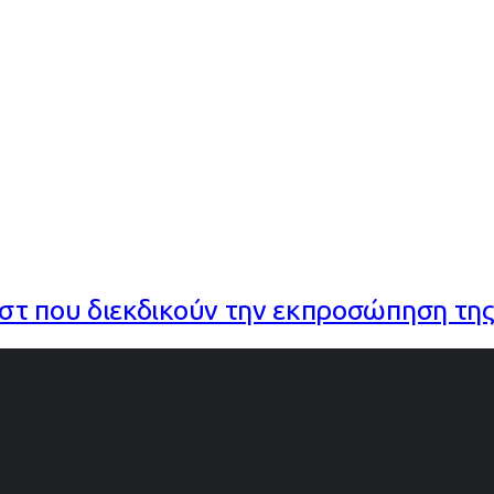
ναλίστ που διεκδικούν την εκπροσώπηση τ