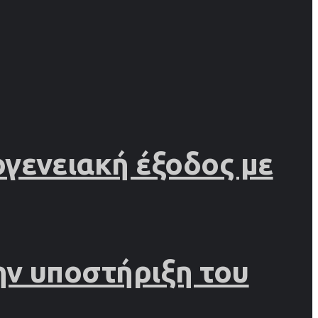
γενειακή έξοδος με
ην υποστήριξη του