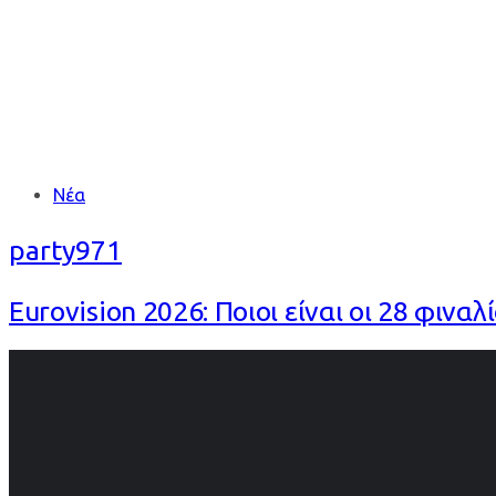
Tags
Νέα
party971
Eurovision 2026: Ποιοι είναι οι 28 φι