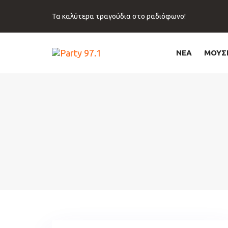
Skip
Skip
links
to
Τα καλύτερα τραγούδια στο ραδιόφωνο!
primary
navigation
Skip
ΝΕΑ
ΜΟΥΣ
to
content