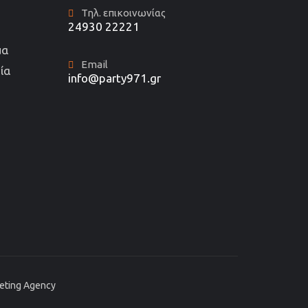
Τηλ. επικοινωνίας
24930 22221
μα
Email
ία
info@party971.gr
keting Agency