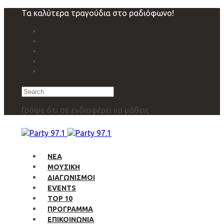
Skip
Skip
Τα καλύτερα τραγούδια στο ραδιόφωνο!
links
to
primary
navigation
Skip
to
content
Search
Γράψε ότι σε ενδιαφέρει να μάθεις
ΝΕΑ
ΜΟΥΣΙΚΗ
ΔΙΑΓΩΝΙΣΜΟΙ
EVENTS
TOP 10
ΠΡΟΓΡΑΜΜΑ
ΕΠΙΚΟΙΝΩΝΙΑ