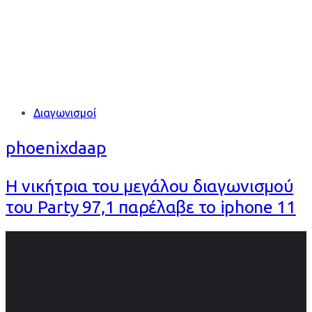
Tags
Διαγωνισμοί
phoenixdaap
Η νικήτρια του μεγάλου διαγωνισμού
του Party 97,1 παρέλαβε το iphone 11