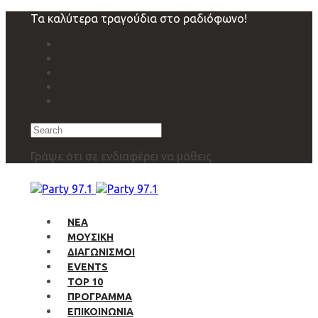
Skip
Skip
Τα καλύτερα τραγούδια στο ραδιόφωνο!
links
to
primary
navigation
Skip
to
content
Search
Γράψε ότι σε ενδιαφέρει να μάθεις
ΝΕΑ
ΜΟΥΣΙΚΗ
ΔΙΑΓΩΝΙΣΜΟΙ
EVENTS
TOP 10
ΠΡΟΓΡΑΜΜΑ
ΕΠΙΚΟΙΝΩΝΙΑ