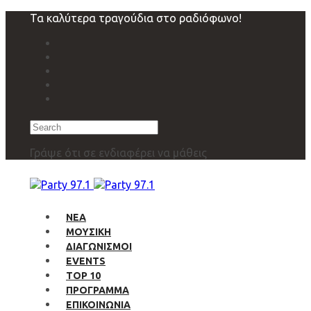
Skip
Skip
Τα καλύτερα τραγούδια στο ραδιόφωνο!
links
to
primary
navigation
Skip
to
content
Search
Γράψε ότι σε ενδιαφέρει να μάθεις
ΝΕΑ
ΜΟΥΣΙΚΗ
ΔΙΑΓΩΝΙΣΜΟΙ
EVENTS
TOP 10
ΠΡΟΓΡΑΜΜΑ
ΕΠΙΚΟΙΝΩΝΙΑ