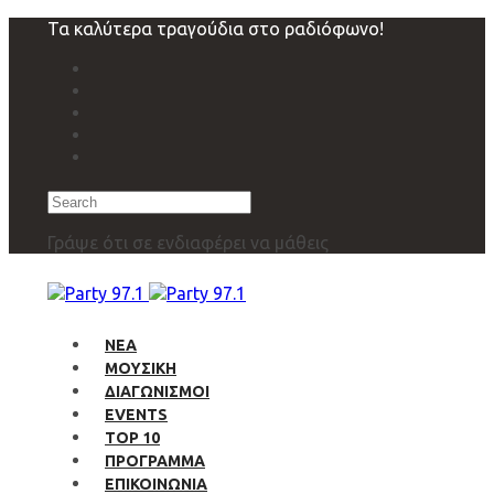
Skip
Skip
Τα καλύτερα τραγούδια στο ραδιόφωνο!
links
to
primary
navigation
Skip
to
content
Search
Γράψε ότι σε ενδιαφέρει να μάθεις
ΝΕΑ
ΜΟΥΣΙΚΗ
ΔΙΑΓΩΝΙΣΜΟΙ
EVENTS
TOP 10
ΠΡΟΓΡΑΜΜΑ
ΕΠΙΚΟΙΝΩΝΙΑ