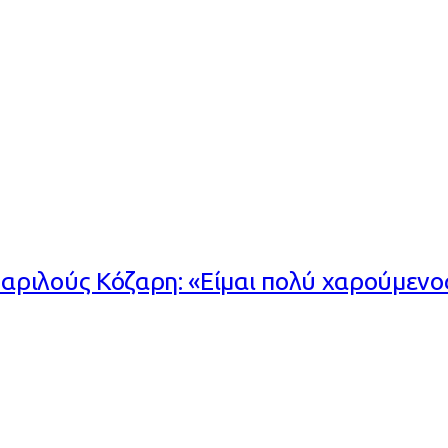
ριλούς Κόζαρη: «Είμαι πολύ χαρούμενος