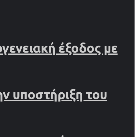
γενειακή έξοδος με
ην υποστήριξη του