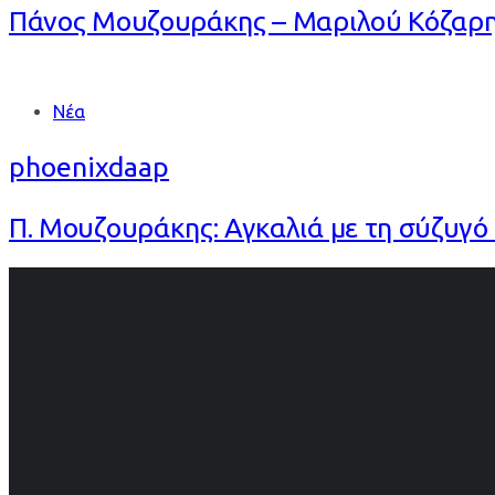
Πάνος Μουζουράκης – Μαριλού Κόζαρη: 
Tags
Νέα
phoenixdaap
Π. Μουζουράκης: Αγκαλιά με τη σύζυγό