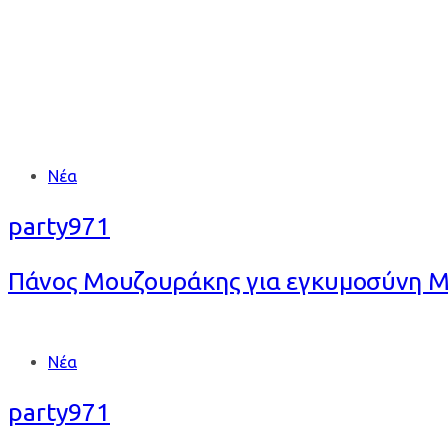
Tags
Νέα
party971
Πάνος Μουζουράκης για εγκυμοσύνη Μα
Tags
Νέα
party971