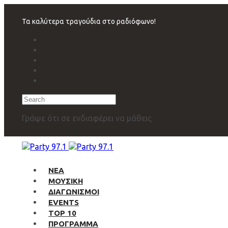
Skip
Skip
links
to
Τα καλύτερα τραγούδια στο ραδιόφωνο!
primary
navigation
Skip
to
content
Search
Γράψε ότι σε ενδιαφέρει να μάθεις
ΝΕΑ
ΜΟΥΣΙΚΗ
ΔΙΑΓΩΝΙΣΜΟΙ
EVENTS
TOP 10
ΠΡΟΓΡΑΜΜΑ