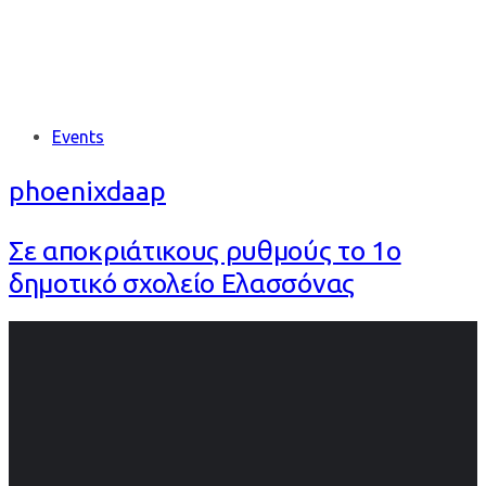
Tags
Events
phoenixdaap
Σε αποκριάτικους ρυθμούς το 1ο
δημοτικό σχολείο Ελασσόνας