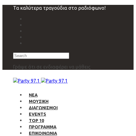
Skip
Skip
Τα καλύτερα τραγούδια στο ραδιόφωνο!
links
to
primary
navigation
Skip
to
content
Search
Γράψε ότι σε ενδιαφέρει να μάθεις
ΝΕΑ
ΜΟΥΣΙΚΗ
ΔΙΑΓΩΝΙΣΜΟΙ
EVENTS
TOP 10
ΠΡΟΓΡΑΜΜΑ
ΕΠΙΚΟΙΝΩΝΙΑ