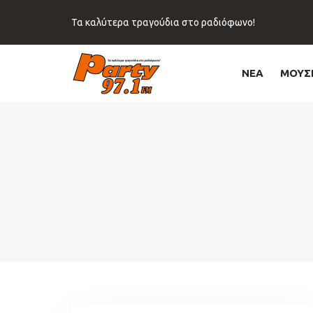
Skip
Skip
links
to
Τα καλύτερα τραγούδια στο ραδιόφωνο!
primary
navigation
Skip
ΝΕΑ
ΜΟΥΣ
to
content