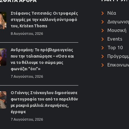
ΣΦΑΤΑ ΆΡΘΡΑ
Νέα
Στέφανος Τσιτσιπάς: Οι τρυφερές
στιγμές με την καλλονή σύντροφό
Διαγωνισ
του, Kristen Thoms
Μουσική
8 Αυγούστου, 2026
Events
Top 10
Ανδρομάχη: Το πρόβλημα υγείας
Πρόγραμ
που την ταλαιπώρησε – «Όσο και
να το θέλουμε το σώμα μας
Επικοινων
φωνάζει “όχι”»
7 Αυγούστου, 2026
Ο Γιάννης Στάνκογλου δημοσίευσε
φωτογραφία του από το παρελθόν
με μακριά μαλλιά: Αναμνήσεις,
έγραψε
7 Αυγούστου, 2026