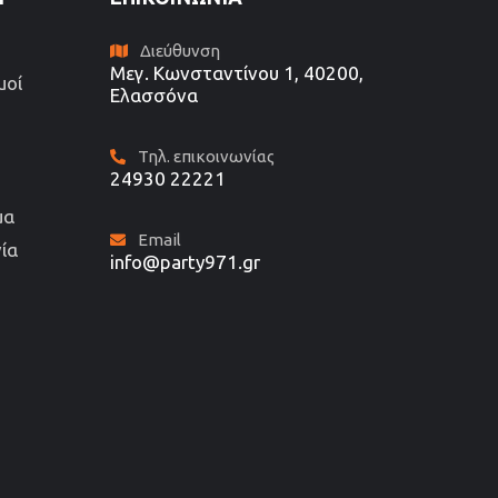
Διεύθυνση
Μεγ. Κωνσταντίνου 1, 40200,
μοί
Ελασσόνα
Τηλ. επικοινωνίας
24930 22221
μα
Email
ία
info@party971.gr