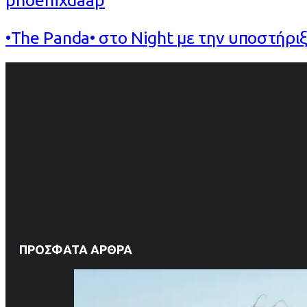
phoenixdaap
•The Panda• στο Night με την υποστήριξ
ΠΡΌΣΦΑΤΑ ΆΡΘΡΑ