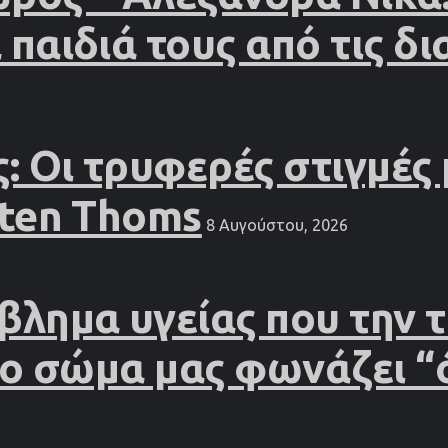
παιδιά τους από τις δ
: Οι τρυφερές στιγμές
sten Thoms
8 Αυγούστου, 2026
βλημα υγείας που την
το σώμα μας φωνάζει “