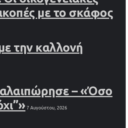
ιακοπές με το σκάφος
 με την καλλονή
 ταλαιπώρησε – «Όσο
όχι”»
7 Αυγούστου, 2026