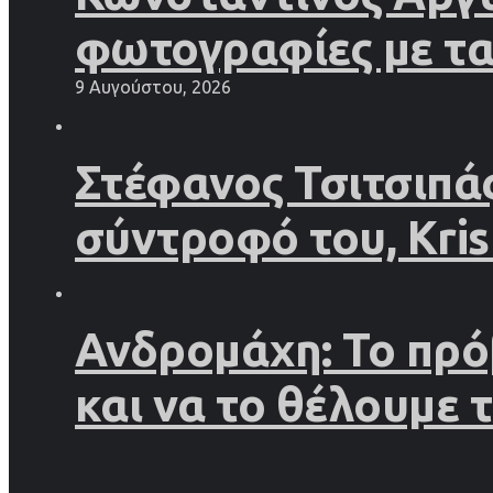
φωτογραφίες με τα 
9 Αυγούστου, 2026
Στέφανος Τσιτσιπάς
σύντροφό του, Kri
Ανδρομάχη: Το πρό
και να το θέλουμε 