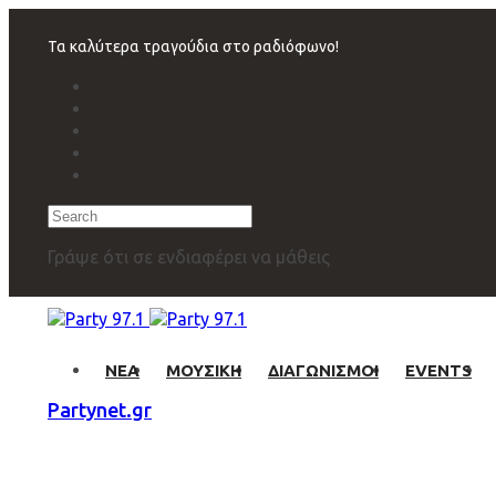
Skip
Skip
links
to
Τα καλύτερα τραγούδια στο ραδιόφωνο!
primary
navigation
Skip
to
content
Search
Γράψε ότι σε ενδιαφέρει να μάθεις
ΝΕΑ
ΜΟΥΣΙΚΗ
ΔΙΑΓΩΝΙΣΜΟΙ
EVENTS
Partynet.gr