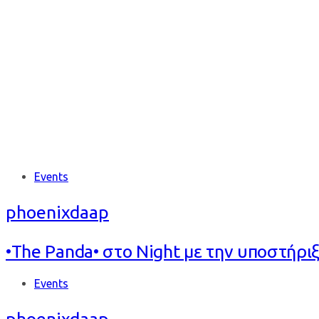
Tag: PANDA
Tags
Events
phoenixdaap
•The Panda• στο Night με την υποστήριξ
Tags
Events