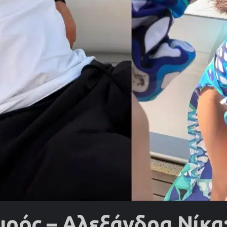
ρός – Αλεξάνδρα Νίκα: