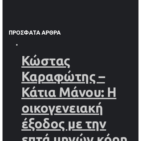
ΠΡΌΣΦΑΤΑ ΆΡΘΡΑ
Κώστας
Καραφώτης –
Κάτια Μάνου: Η
οικογενειακή
έξοδος με την
επτά μηνών κόρη