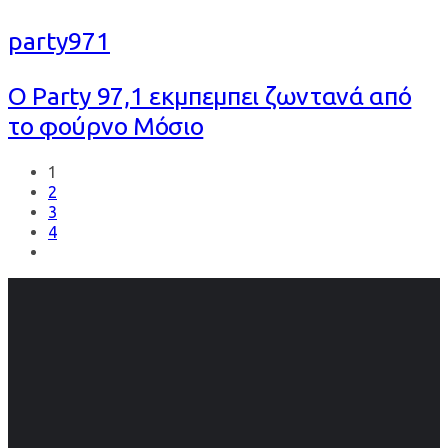
party971
Ο Party 97,1 εκμπεμπει ζωντανά από
το φούρνο Μόσιο
1
2
3
4