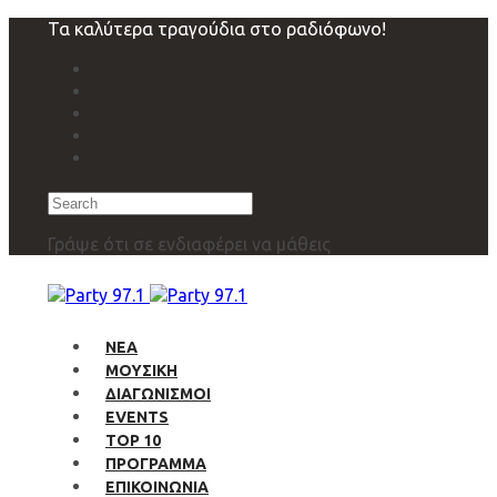
Skip
Skip
Τα καλύτερα τραγούδια στο ραδιόφωνο!
links
to
primary
navigation
Skip
to
content
Search
Γράψε ότι σε ενδιαφέρει να μάθεις
ΝΕΑ
ΜΟΥΣΙΚΗ
ΔΙΑΓΩΝΙΣΜΟΙ
EVENTS
TOP 10
ΠΡΟΓΡΑΜΜΑ
ΕΠΙΚΟΙΝΩΝΙΑ