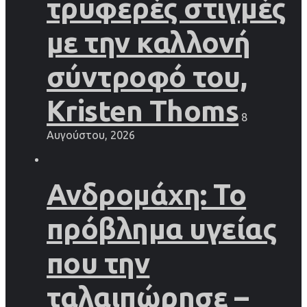
τρυφερές στιγμές
με την καλλονή
σύντροφό του,
Kristen Thoms
8
Αυγούστου, 2026
Ανδρομάχη: Το
πρόβλημα υγείας
που την
ταλαιπώρησε –