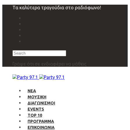
Skip
Skip
Τα καλύτερα τραγούδια στο ραδιόφωνο!
links
to
primary
navigation
Skip
to
content
Search
Γράψε ότι σε ενδιαφέρει να μάθεις
ΝΕΑ
ΜΟΥΣΙΚΗ
ΔΙΑΓΩΝΙΣΜΟΙ
EVENTS
TOP 10
ΠΡΟΓΡΑΜΜΑ
ΕΠΙΚΟΙΝΩΝΙΑ