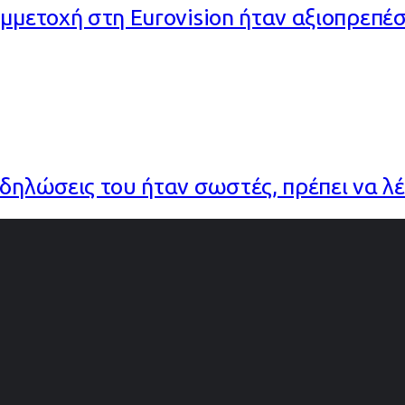
υμμετοχή στη Eurovision ήταν αξιοπρεπέ
 δηλώσεις του ήταν σωστές, πρέπει να λ