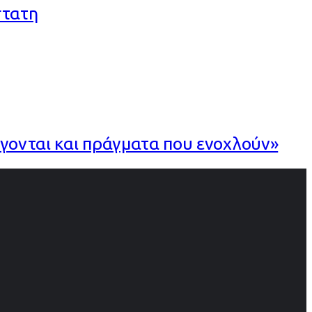
στατη
έγονται και πράγματα που ενοχλούν»