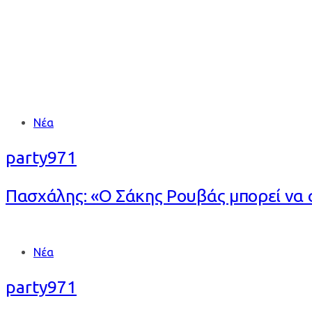
Tags
Νέα
party971
Πασχάλης: «Ο Σάκης Ρουβάς μπορεί να σ
Tags
Νέα
party971