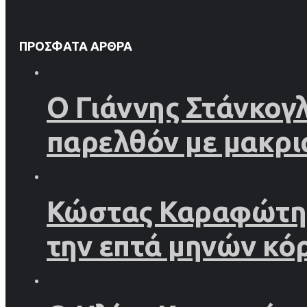
ΠΡΌΣΦΑΤΑ ΆΡΘΡΑ
Ο Γιάννης Στάνκογ
παρελθόν με μακρι
Κώστας Καραφώτης 
την επτά μηνών κό