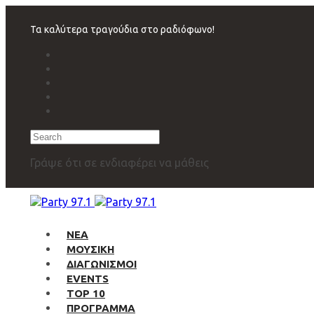
Skip
Skip
links
to
Τα καλύτερα τραγούδια στο ραδιόφωνο!
primary
navigation
Skip
to
content
Search
Γράψε ότι σε ενδιαφέρει να μάθεις
ΝΕΑ
ΜΟΥΣΙΚΗ
ΔΙΑΓΩΝΙΣΜΟΙ
EVENTS
TOP 10
ΠΡΟΓΡΑΜΜΑ