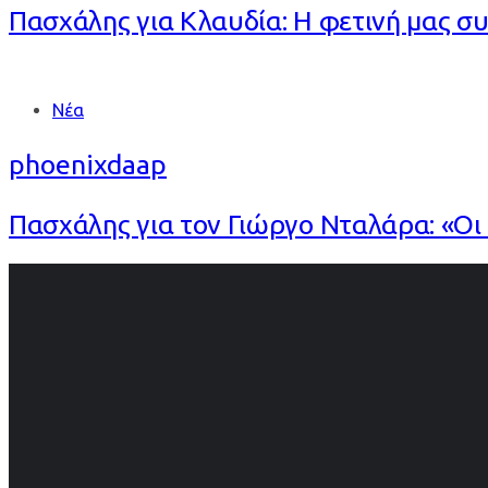
Πασχάλης για Κλαυδία: Η φετινή μας σ
Tags
Νέα
phoenixdaap
Πασχάλης για τον Γιώργο Νταλάρα: «Οι