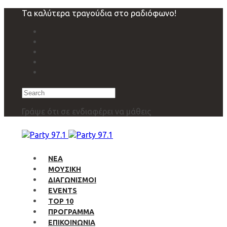
Skip
Skip
Τα καλύτερα τραγούδια στο ραδιόφωνο!
links
to
primary
navigation
Skip
to
content
Search
Γράψε ότι σε ενδιαφέρει να μάθεις
ΝΕΑ
ΜΟΥΣΙΚΗ
ΔΙΑΓΩΝΙΣΜΟΙ
EVENTS
TOP 10
ΠΡΟΓΡΑΜΜΑ
ΕΠΙΚΟΙΝΩΝΙΑ