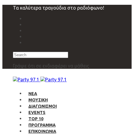
Skip
Skip
Τα καλύτερα τραγούδια στο ραδιόφωνο!
links
to
primary
navigation
Skip
to
content
Search
Γράψε ότι σε ενδιαφέρει να μάθεις
ΝΕΑ
ΜΟΥΣΙΚΗ
ΔΙΑΓΩΝΙΣΜΟΙ
EVENTS
TOP 10
ΠΡΟΓΡΑΜΜΑ
ΕΠΙΚΟΙΝΩΝΙΑ