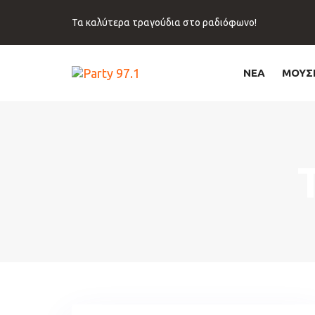
Skip
Skip
links
to
Τα καλύτερα τραγούδια στο ραδιόφωνο!
primary
navigation
Skip
ΝΕΑ
ΜΟΥΣ
to
content