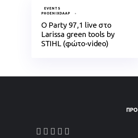
TAGS
EVENTS
PHOENIXDAAP
Ο Party 97,1 live στο
Larissa green tools by
STIHL (φώτο-video)
ΠΡΌ