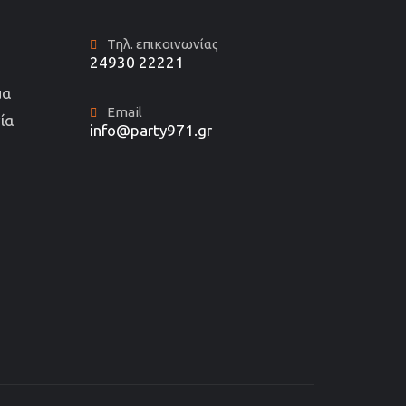
Τηλ. επικοινωνίας
24930 22221
μα
Email
ία
info@party971.gr