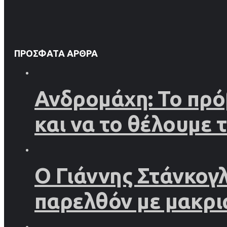
ΠΡΌΣΦΑΤΑ ΆΡΘΡΑ
Ανδρομάχη: Το πρό
και να το θέλουμε 
Ο Γιάννης Στάνκογ
παρελθόν με μακρι