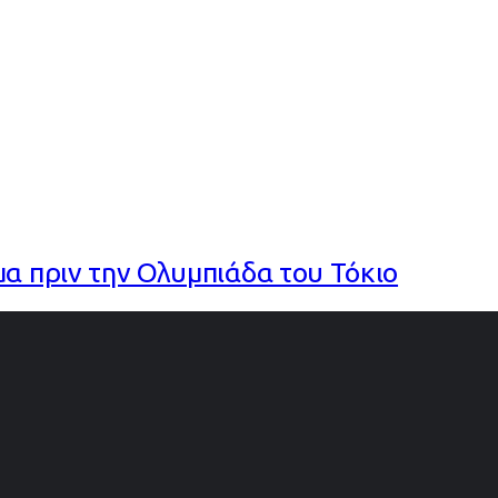
μα πριν την Ολυμπιάδα του Τόκιο