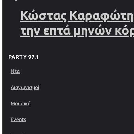
Κώστας Καραφώτης 
την επτά μηνών κό
PARTY 97.1
Νέα
Διαγωνισμοί
Μουσική
Events