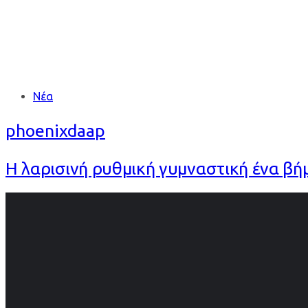
Tags
Νέα
phoenixdaap
Η λαρισινή ρυθμική γυμναστική ένα βή