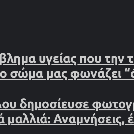
βλημα υγείας που την
το σώμα μας φωνάζει “
λου δημοσίευσε φωτογ
ά μαλλιά: Αναμνήσεις, 