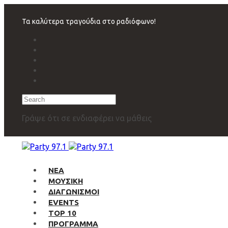
Skip
Skip
links
to
Τα καλύτερα τραγούδια στο ραδιόφωνο!
primary
navigation
Skip
to
content
Search
Γράψε ότι σε ενδιαφέρει να μάθεις
ΝΕΑ
ΜΟΥΣΙΚΗ
ΔΙΑΓΩΝΙΣΜΟΙ
EVENTS
TOP 10
ΠΡΟΓΡΑΜΜΑ