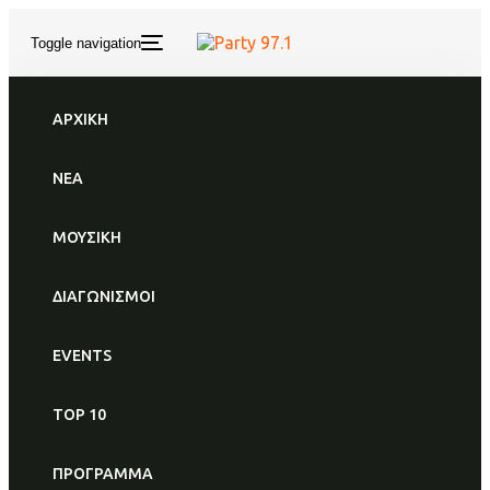
Skip
Skip
links
to
Toggle navigation
primary
navigation
Skip
to
ΑΡΧΙΚΗ
content
Tag: ΣΕΛΙΝ ΝΤΙΟΝ
ΝΕΑ
ΜΟΥΣΙΚΗ
ΔΙΑΓΩΝΙΣΜΟΙ
EVENTS
TAGS
ΝΈΑ
TOP 10
PARTY971
ΠΡΟΓΡΑΜΜΑ