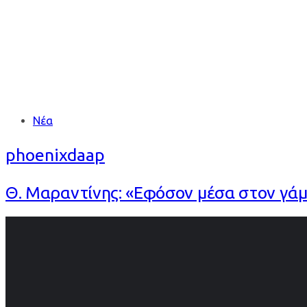
Tags
Νέα
phoenixdaap
Θ. Μαραντίνης: «Εφόσον μέσα στον γάμ