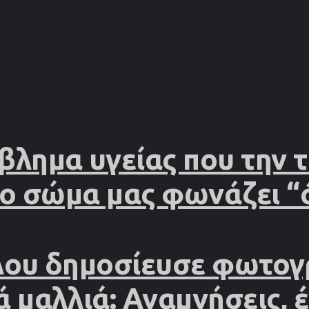
βλημα υγείας που την
το σώμα μας φωνάζει “
λου δημοσίευσε φωτογ
ά μαλλιά: Αναμνήσεις, 