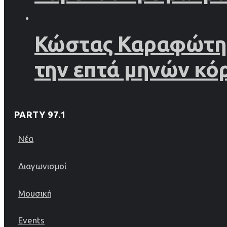
Κώστας Καραφώτης 
την επτά μηνών κό
PARTY 97.1
Νέα
Διαγωνισμοί
Μουσική
Events