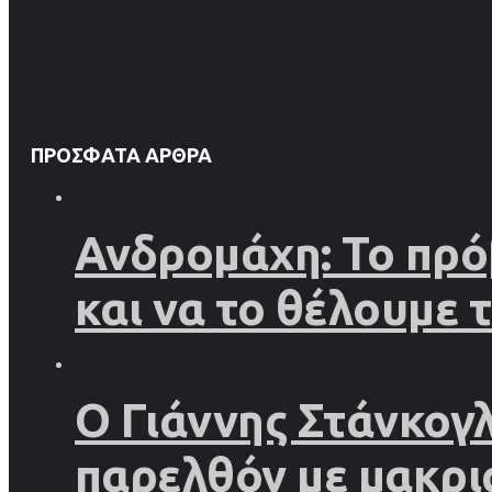
ΠΡΌΣΦΑΤΑ ΆΡΘΡΑ
Ανδρομάχη: Το πρό
και να το θέλουμε 
Ο Γιάννης Στάνκογ
παρελθόν με μακρι