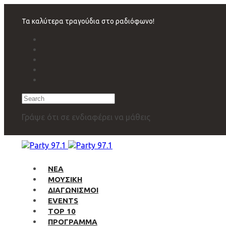
Skip
Skip
links
to
Τα καλύτερα τραγούδια στο ραδιόφωνο!
primary
navigation
Skip
to
content
Search
Γράψε ότι σε ενδιαφέρει να μάθεις
ΝΕΑ
ΜΟΥΣΙΚΗ
ΔΙΑΓΩΝΙΣΜΟΙ
EVENTS
TOP 10
ΠΡΟΓΡΑΜΜΑ