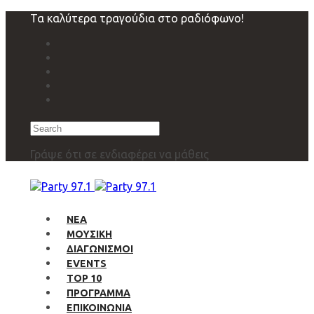
Skip
Skip
Τα καλύτερα τραγούδια στο ραδιόφωνο!
links
to
primary
navigation
Skip
to
content
Search
Γράψε ότι σε ενδιαφέρει να μάθεις
ΝΕΑ
ΜΟΥΣΙΚΗ
ΔΙΑΓΩΝΙΣΜΟΙ
EVENTS
TOP 10
ΠΡΟΓΡΑΜΜΑ
ΕΠΙΚΟΙΝΩΝΙΑ