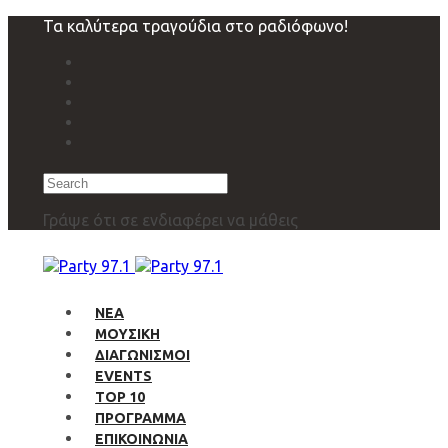
Skip
Skip
Τα καλύτερα τραγούδια στο ραδιόφωνο!
links
to
primary
navigation
Skip
to
content
Search
Γράψε ότι σε ενδιαφέρει να μάθεις
ΝΕΑ
ΜΟΥΣΙΚΗ
ΔΙΑΓΩΝΙΣΜΟΙ
EVENTS
TOP 10
ΠΡΟΓΡΑΜΜΑ
ΕΠΙΚΟΙΝΩΝΙΑ