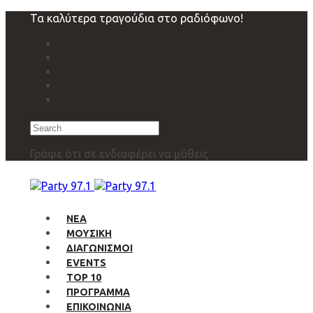
Skip
Skip
Τα καλύτερα τραγούδια στο ραδιόφωνο!
links
to
primary
navigation
Skip
to
content
Search
Γράψε ότι σε ενδιαφέρει να μάθεις
ΝΕΑ
ΜΟΥΣΙΚΗ
ΔΙΑΓΩΝΙΣΜΟΙ
EVENTS
TOP 10
ΠΡΟΓΡΑΜΜΑ
ΕΠΙΚΟΙΝΩΝΙΑ