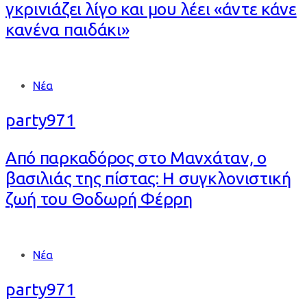
γκρινιάζει λίγο και μου λέει «άντε κάνε
κανένα παιδάκι»
Tags
Νέα
party971
Από παρκαδόρος στο Μανχάταν, ο
βασιλιάς της πίστας: Η συγκλονιστική
ζωή του Θοδωρή Φέρρη
Tags
Νέα
party971