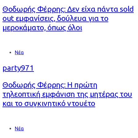
Θοδωρής Φέρρης: Δεν είχα πάντα sold
out εμφανίσεις, δούλευα για το
μεροκάματο, όπως όλοι
Tags
Νέα
party971
Θοδωρής Φέρρης: Η πρώτη
τηλεοπτική εμφάνιση της μητέρας του
και το συγκινητικό ντουέτο
Tags
Νέα