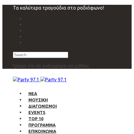
Skip
Skip
Τα καλύτερα τραγούδια στο ραδιόφωνο!
links
to
primary
navigation
Skip
to
content
Search
Γράψε ότι σε ενδιαφέρει να μάθεις
ΝΕΑ
ΜΟΥΣΙΚΗ
ΔΙΑΓΩΝΙΣΜΟΙ
EVENTS
TOP 10
ΠΡΟΓΡΑΜΜΑ
ΕΠΙΚΟΙΝΩΝΙΑ