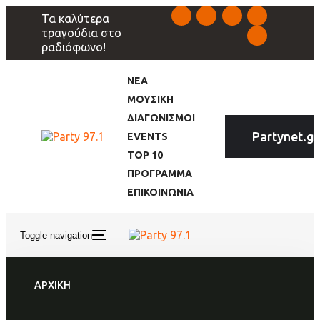
Skip
Skip
Τα καλύτερα
links
to
τραγούδια στο
primary
ραδιόφωνο!
navigation
Skip
to
ΝΕΑ
content
ΜΟΥΣΙΚΗ
ΔΙΑΓΩΝΙΣΜΟΙ
Partynet.gr
EVENTS
TOP 10
ΠΡΟΓΡΑΜΜΑ
ΕΠΙΚΟΙΝΩΝΙΑ
Toggle navigation
ΑΡΧΙΚΗ