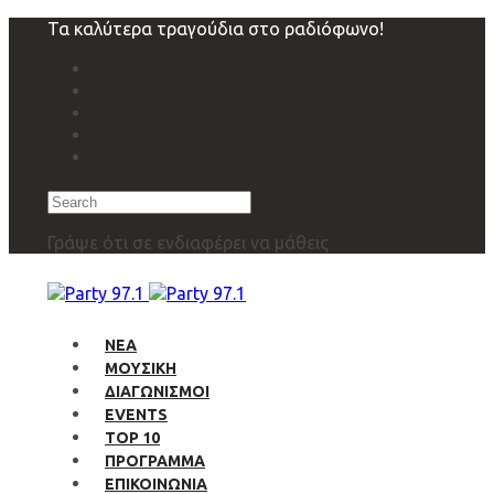
Skip
Skip
Τα καλύτερα τραγούδια στο ραδιόφωνο!
links
to
primary
navigation
Skip
to
content
Search
Γράψε ότι σε ενδιαφέρει να μάθεις
ΝΕΑ
ΜΟΥΣΙΚΗ
ΔΙΑΓΩΝΙΣΜΟΙ
EVENTS
TOP 10
ΠΡΟΓΡΑΜΜΑ
ΕΠΙΚΟΙΝΩΝΙΑ