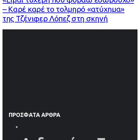
– Καρέ καρέ το τολμηρό «ατύχημα»
της Τζένιφερ Λόπεζ στη σκηνή
ΠΡΌΣΦΑΤΑ ΆΡΘΡΑ