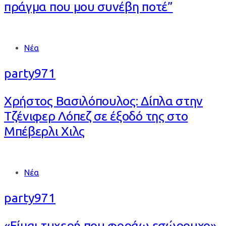
πράγμα που μου συνέβη ποτέ”
Tags
Νέα
party971
Χρήστος Βασιλόπουλος: Δίπλα στην
Τζένιφερ Λόπεζ σε έξοδό της στο
Μπέβερλι Χιλς
Tags
Νέα
party971
«Είμαι τυχερή που φοράω εσώρουχο»