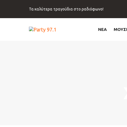
Skip
Skip
links
to
Τα καλύτερα τραγούδια στο ραδιόφωνο!
primary
navigation
Skip
ΝΕΑ
ΜΟΥΣ
to
content