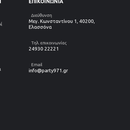
1
ΕΠΙΚΟΙΝΩΝΊΑ
Διεύθυνση
Μεγ. Κωνσταντίνου 1, 40200,
ί
Ελασσόνα
Τηλ. επικοινωνίας
24930 22221
Email
α
info@party971.gr