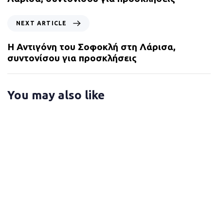
i
o
N
NEXT ARTICLE
u
e
s
x
Η Αντιγόνη του Σοφοκλή στη Λάρισα,
A
t
συντονίσου για προσκλήσεις
r
A
t
r
i
t
You may also like
c
i
l
c
e
l
e