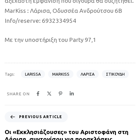
αξέχαστη εμφάνιση που σίγουρα θα συζητηθεί.
MarKiss : Λάρισα, Οδυσσέα Ανδρούτσου 6Β
Info/reserve: 6932334954
Με την υποστήριξη του Party 97,1
LARISSA
MARKISS
ΛΑΡΙΣΑ
ΣΤΙΚΟΥΔΗ
Tags:
SHARE ON
P
PREVIOUS ARTICLE
r
e
Οι «Εκκλησιάζουσες» του Αριστοφάνη στη
v
Λάρισα, συντονίσου για προσκλήσεις