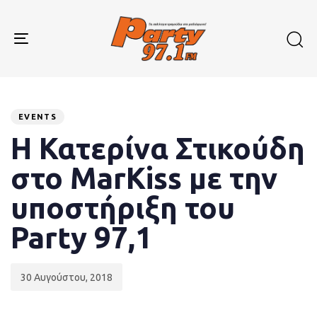
Skip
Skip
links
to
primary
Toggle
navigation
navigation
Skip
to
Published
PUBLISHED
content
on:
IN:
EVENTS
Η Κατερίνα Στικούδη
στο MarKiss με την
υποστήριξη του
Party 97,1
30 Αυγούστου, 2018