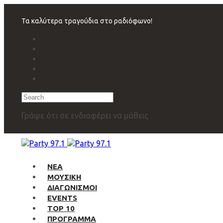
Skip
Skip
links
to
Τα καλύτερα τραγούδια στο ραδιόφωνο!
primary
navigation
Skip
to
content
Search
Γράψε ότι σε ενδιαφέρει να μάθεις
ΝΕΑ
ΜΟΥΣΙΚΗ
ΔΙΑΓΩΝΙΣΜΟΙ
EVENTS
TOP 10
ΠΡΟΓΡΑΜΜΑ