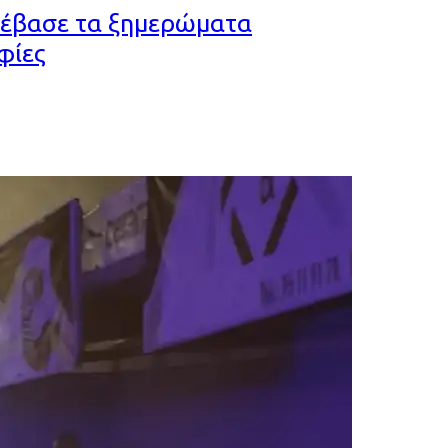
νέβασε τα ξημερώματα
φίες