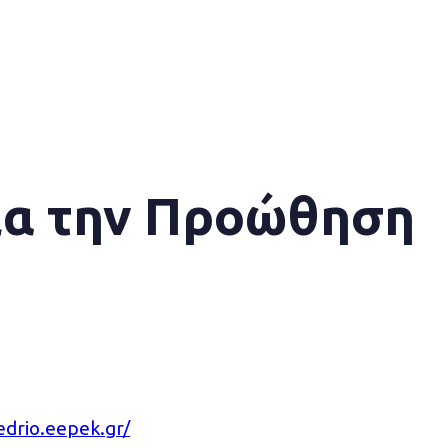
για την Προώθηση
edrio.eepek.gr/