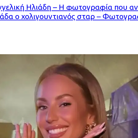
Αγγελική Ηλιάδη – Η φωτογραφία που α
λλάδα ο χολιγουντιανός σταρ – Φωτογρα