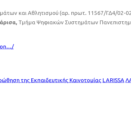
υμάτων και Αθλητισμού (αρ. πρωτ. 11567/ΓΔ4/02-02
άρισα,
Τμήμα Ψηφιακών Συστημάτων Πανεπιστημί
-ton…/
ροώθηση της Εκπαιδευτικής Καινοτομίας
LARISSA
Λ